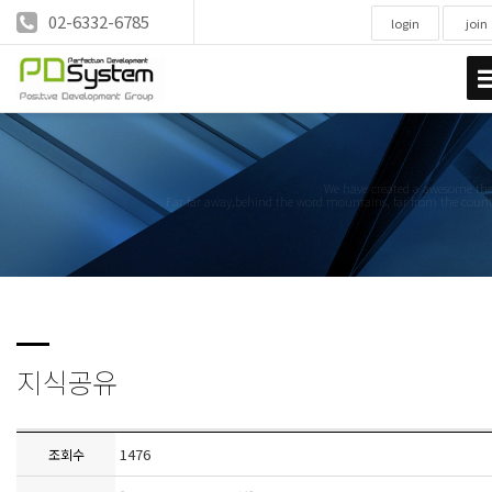
02-6332-6785
login
join
We have created a awesome t
Far far away,behind the word mountains, far from the count
지식공유
1476
조회수